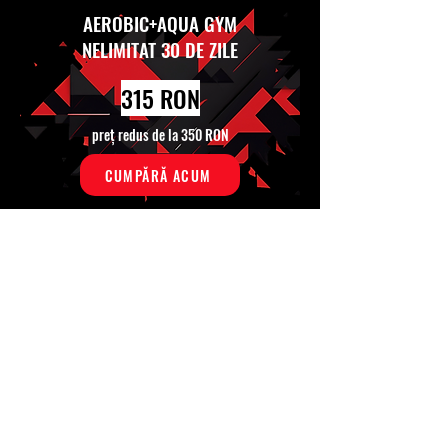
AEROBIC+AQUA GYM
NELIMITAT 30 DE ZILE
315 RON
preț redus de la 350 RON
CUMPĂRĂ ACUM
FITNESS + SPA
NELIMITAT 30 DE ZILE
369 RON
preț redus de la 410 RON
CUMPĂRĂ ACUM