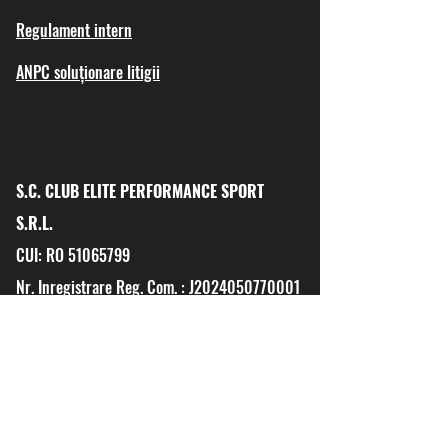
Regulament intern
ANPC soluționare litigii
S.C. CLUB ELITE PERFORMANCE SPORT
S.R.L.
CUI: RO
51065799
Nr. Inregistrare Reg. Com. : J2024050770001
Sediu social: str. Toamnei 4C, Dudu, Ilfov
Punct de lucru: Str. Școlii nr. 40A
Voluntari
Ilfov
Adresa e-mail: