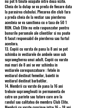
nu pot fi tinute ocupate intre doua vizite.
Cheia de la dulap se va preda de fiecare data
la parasirea clubului. Plecarea din club fara
a preda cheia de la vestiar sau pierderea
acesteia se va sanctiona cu o taxa de 50 1
RON. Club Elite nu este raspunzator pentru
bunurile personale ale clientilor si nu poate
fi facut responsabil de pierderea sau furtul
acestora.
13. Copiii cu varsta de pana la 8 ani se pot
schimba in vestiarele de ambele sexe sub
supravegherea unui adult. Copiii cu varste
mai mari de 8 ani se vor schimba in
vestiarele corespunzatoare : fetele in
vestiarul destinat femeilor, baietii in
vestiarul destinat barbatilor.
14. Membrii cu varste de pana la 16 ani
trebuie supravegheati in permanenta de
catre un parinte sau tutore care are la
randul sau calitatea de membru Club Elite.
Membrii cu varste cuprinse intre 16 – 18 ani