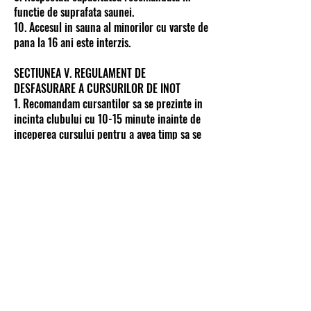
functie de suprafata saunei.
10. Accesul in sauna al minorilor cu varste de
pana la 16 ani este interzis.
SECTIUNEA V. REGULAMENT DE
DESFASURARE A CURSURILOR DE INOT
1. Recomandam cursantilor sa se prezinte in
incinta clubului cu 10-15 minute inainte de
inceperea cursului pentru a avea timp sa se
pregateasca corespunzator.
2. Participantii la cursuri au obligatia de a
avea echipamentul corespunzator complet la
fiecare curs. Echipamentul obligatoriu
necesar cuprinde: costum de baie/slip,
casca, papuci, prosop de corp sau halat de
baie.
3. Dusul este obligatoriu inainte de intrarea
in pisicina.
4. Se recomanda sa treaca cel putin 60 de
minute de la ultima masa pana la inceperea