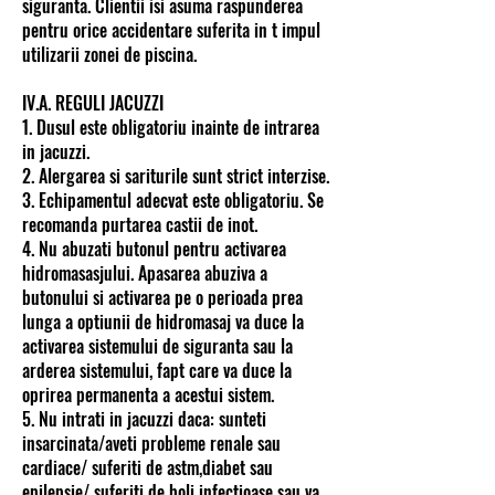
siguranta. Clientii isi asuma raspunderea
pentru orice accidentare suferita in t impul
utilizarii zonei de piscina.
IV.A. REGULI JACUZZI
1. Dusul este obligatoriu inainte de intrarea
in jacuzzi.
2. Alergarea si sariturile sunt strict interzise.
3. Echipamentul adecvat este obligatoriu. Se
recomanda purtarea castii de inot.
4. Nu abuzati butonul pentru activarea
hidromasasjului. Apasarea abuziva a
butonului si activarea pe o perioada prea
lunga a optiunii de hidromasaj va duce la
activarea sistemului de siguranta sau la
arderea sistemului, fapt care va duce la
oprirea permanenta a acestui sistem.
5. Nu intrati in jacuzzi daca: sunteti
insarcinata/aveti probleme renale sau
cardiace/ suferiti de astm,diabet sau
epilepsie/ suferiti de boli infectioase sau va