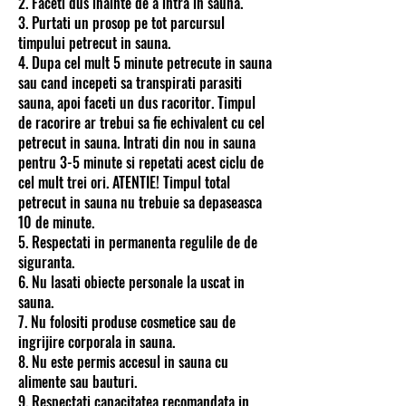
2. Faceti dus inainte de a intra in sauna.
3. Purtati un prosop pe tot parcursul
timpului petrecut in sauna.
4. Dupa cel mult 5 minute petrecute in sauna
sau cand incepeti sa transpirati parasiti
sauna, apoi faceti un dus racoritor. Timpul
de racorire ar trebui sa fie echivalent cu cel
petrecut in sauna. Intrati din nou in sauna
pentru 3-5 minute si repetati acest ciclu de
cel mult trei ori. ATENTIE! Timpul total
petrecut in sauna nu trebuie sa depaseasca
10 de minute.
5. Respectati in permanenta regulile de de
siguranta.
6. Nu lasati obiecte personale la uscat in
sauna.
7. Nu folositi produse cosmetice sau de
ingrijire corporala in sauna.
8. Nu este permis accesul in sauna cu
alimente sau bauturi.
9. Respectati capacitatea recomandata in